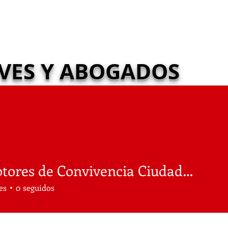
IVES Y ABOGADOS
quipo
Servicios
Publicaci
Promotores de Convivencia Ciudadana
es
0
seguidos