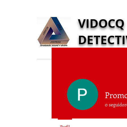
VIDOCQ
DETECT
Inicio
Nuestro E
0
seguidor
Perfil