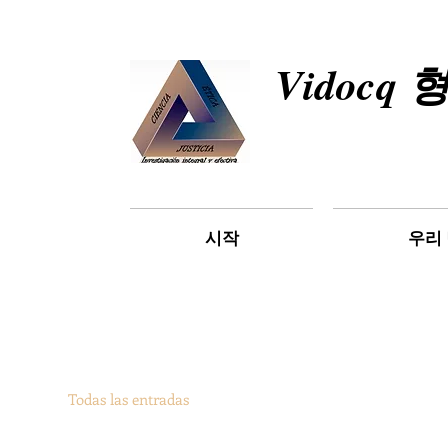
Vidocq
시작
우리
Todas las entradas