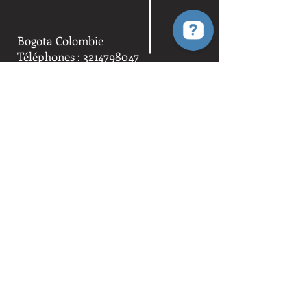
Bogota Colombie
Téléphones :
3214798047
email:
info@invie.solutions
Notre équipe
Prestations de service
Ouvrages
Expériences réussies
© 2014, par Vidocq Détectives et
Avocats