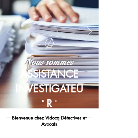
Nous sommes
ASSISTANCE
INVESTIGATEU
R
Bienvenue chez Vidocq Détectives et
Avocats