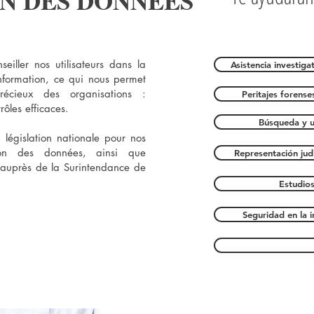
N DES DONNÉES
nseiller nos utilisateurs dans la
Asistencia investiga
information, ce qui nous permet
récieux des organisations :
Peritajes forense
rôles efficaces.
Búsqueda y u
législation nationale pour nos
tion des données, ainsi que
Representación judi
 auprès de la Surintendance de
Estudios
Seguridad en la 