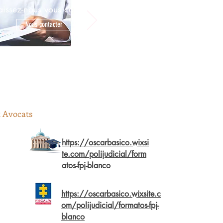
aissez-nous vous conseiller
Nous contacter
t Avocats
https://oscarbasico.wixsi
te.com/polijudicial/form
atos-fpj-blanco
https://oscarbasico.wixsite.c
om/polijudicial/formatos-fpj-
blanco