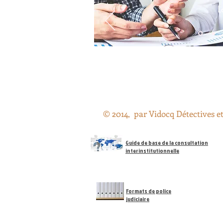
L
© 2014, par Vidocq Détectives e
Guide de base de la consultation
interinstitutionnelle
Formats de police
judiciaire