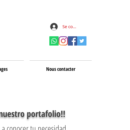
Se connecter
ages
Nous contacter
nuestro portafolio!!
n a conocer tu necesidad